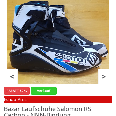
<
>
RABATT 50 %
Verkauf
Eshop-Preis
Bazar Laufschuhe Salomon RS
Carbon - NNN-Bindung