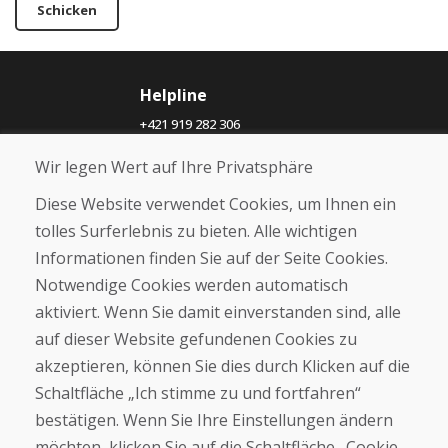
Schicken
Helpline
+421 919 282 306
info@domivosport.ch
Wir legen Wert auf Ihre Privatsphäre
Über uns
Diese Website verwendet Cookies, um Ihnen ein
Blog
tolles Surferlebnis zu bieten. Alle wichtigen
Über uns
Informationen finden Sie auf der Seite Cookies.
Geschäft
Notwendige Cookies werden automatisch
Kontakt
aktiviert. Wenn Sie damit einverstanden sind, alle
Kaufen
auf dieser Website gefundenen Cookies zu
akzeptieren, können Sie dies durch Klicken auf die
E-Shop
Geschäftsbedingungen
Schaltfläche „Ich stimme zu und fortfahren“
Transport
bestätigen. Wenn Sie Ihre Einstellungen ändern
Zahlung
möchten, klicken Sie auf die Schaltfläche „Cookie-
Beschwerde