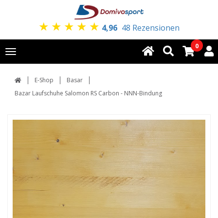
★
★
★
★
★
4,96
48 Rezensionen
0
Toggle
navigation
E-Shop
Basar
Bazar Laufschuhe Salomon RS Carbon - NNN-Bindung