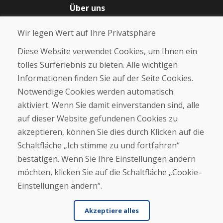
Über uns
Blog
Wir legen Wert auf Ihre Privatsphäre
Über uns
Geschäft
Diese Website verwendet Cookies, um Ihnen ein
Kontakt
tolles Surferlebnis zu bieten. Alle wichtigen
Informationen finden Sie auf der Seite Cookies.
Kaufen
Notwendige Cookies werden automatisch
E-Shop
Geschäftsbedingungen
aktiviert. Wenn Sie damit einverstanden sind, alle
Transport
auf dieser Website gefundenen Cookies zu
Zahlung
akzeptieren, können Sie dies durch Klicken auf die
Beschwerde
Rückgabe und Umtausch von Waren
Schaltfläche „Ich stimme zu und fortfahren“
Schutz personenbezogener Daten
bestätigen. Wenn Sie Ihre Einstellungen ändern
Cookies
möchten, klicken Sie auf die Schaltfläche „Cookie-
Einstellungen ändern“.
Akzeptiere alles