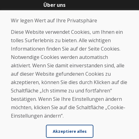
Über uns
Blog
Wir legen Wert auf Ihre Privatsphäre
Über uns
Geschäft
Diese Website verwendet Cookies, um Ihnen ein
Kontakt
tolles Surferlebnis zu bieten. Alle wichtigen
Informationen finden Sie auf der Seite Cookies.
Kaufen
Notwendige Cookies werden automatisch
E-Shop
Geschäftsbedingungen
aktiviert. Wenn Sie damit einverstanden sind, alle
Transport
auf dieser Website gefundenen Cookies zu
Zahlung
akzeptieren, können Sie dies durch Klicken auf die
Beschwerde
Rückgabe und Umtausch von Waren
Schaltfläche „Ich stimme zu und fortfahren“
Schutz personenbezogener Daten
bestätigen. Wenn Sie Ihre Einstellungen ändern
Cookies
möchten, klicken Sie auf die Schaltfläche „Cookie-
Einstellungen ändern“.
Akzeptiere alles