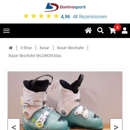
★
★
★
★
★
4,96
48 Rezensionen
0
Toggle
navigation
E-Shop
Basar
Basar-Skischuhe
Bazar Skischuhe SALOMON blau
<
>