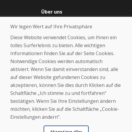
Über uns
Blog
Wir legen Wert auf Ihre Privatsphäre
Über uns
Geschäft
Diese Website verwendet Cookies, um Ihnen ein
Kontakt
tolles Surferlebnis zu bieten. Alle wichtigen
Informationen finden Sie auf der Seite Cookies.
Kaufen
Notwendige Cookies werden automatisch
E-Shop
Geschäftsbedingungen
aktiviert. Wenn Sie damit einverstanden sind, alle
Transport
auf dieser Website gefundenen Cookies zu
Zahlung
akzeptieren, können Sie dies durch Klicken auf die
Beschwerde
Rückgabe und Umtausch von Waren
Schaltfläche „Ich stimme zu und fortfahren“
Schutz personenbezogener Daten
bestätigen. Wenn Sie Ihre Einstellungen ändern
Cookies
möchten, klicken Sie auf die Schaltfläche „Cookie-
Einstellungen ändern“.
Akzeptiere alles