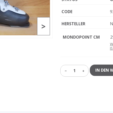
CODE
9
HERSTELLER
N
>
MONDOPOINT CM
2
W
I
IN DEN 
1