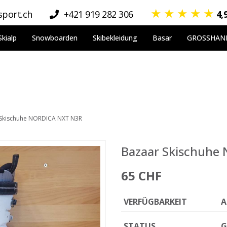
★
★
★
★
★
port.ch
+421 919 282 306
4,
Skialp
Snowboarden
Skibekleidung
Basar
GROSSHAN
 Skischuhe NORDICA NXT N3R
Bazaar Skischuhe
65 CHF
VERFÜGBARKEIT
A
STATUS
G