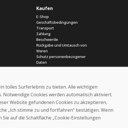
Kaufen
E-Shop
Geschäftsbedingungen
Transport
Zahlung
Beschwerde
Rückgabe und Umtausch von
Waren
Schutz personenbezogener
Daten
Cookies
 tolles Surferlebnis zu bieten. Alle wichtigen
es. Notwendige Cookies werden automatisch aktiviert.
dieser Website gefundenen Cookies zu akzeptieren,
läche „Ich stimme zu und fortfahren“ bestätigen. Wenn
© DOMIVOSPORT 2026, Alle Rechte vorbehalten
 Sie auf die Schaltfläche „Cookie-Einstellungen
DUFEKSOFT
-
Website-Erstellung
,
Erstellung von E-Shops