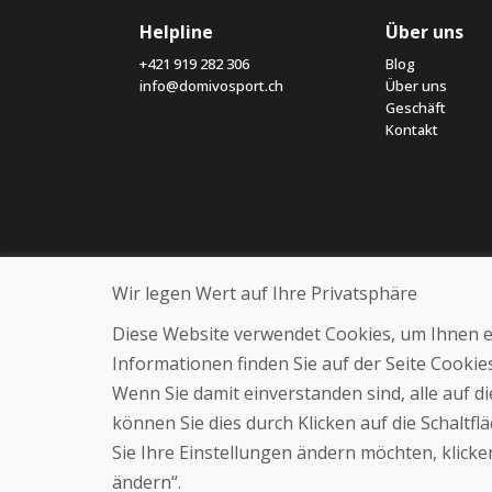
Helpline
Über uns
+421 919 282 306
Blog
info@domivosport.ch
Über uns
Geschäft
Kontakt
Wir legen Wert auf Ihre Privatsphäre
Diese Website verwendet Cookies, um Ihnen ein
Informationen finden Sie auf der Seite Cooki
Wenn Sie damit einverstanden sind, alle auf 
können Sie dies durch Klicken auf die Schaltf
Sie Ihre Einstellungen ändern möchten, klicken
ändern“.