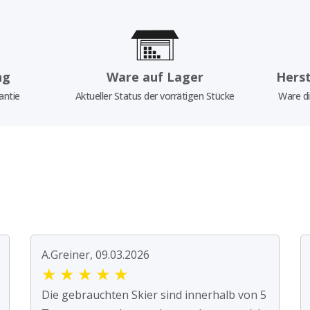
ng
Ware auf Lager
Herst
antie
Aktueller Status der vorrätigen Stücke
Ware di
A.Greiner, 09.03.2026
★
★
★
★
★
Die gebrauchten Skier sind innerhalb von 5