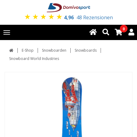
★
★
★
★
★
4,96
48 Rezensionen
0
Toggle
navigation
E-Shop
Snowboarden
Snowboards
Snowboard World Industries