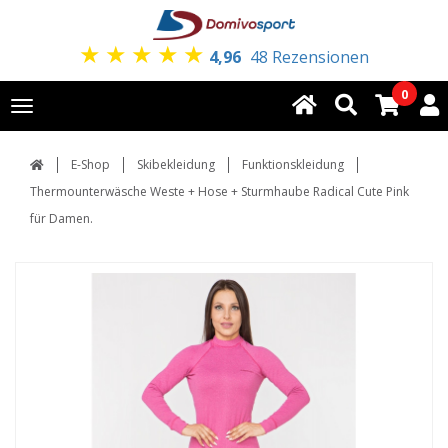
★
★
★
★
★
4,96
48 Rezensionen
0
Toggle
navigation
E-Shop
Skibekleidung
Funktionskleidung
Thermounterwäsche Weste + Hose + Sturmhaube Radical Cute Pink
für Damen.