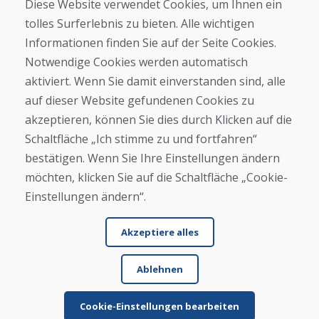
Diese Website verwendet Cookies, um Ihnen ein
Kontakt
tolles Surferlebnis zu bieten. Alle wichtigen
Informationen finden Sie auf der Seite Cookies.
Kaufen
Notwendige Cookies werden automatisch
E-Shop
Geschäftsbedingungen
aktiviert. Wenn Sie damit einverstanden sind, alle
Transport
auf dieser Website gefundenen Cookies zu
Zahlung
akzeptieren, können Sie dies durch Klicken auf die
Beschwerde
Rückgabe und Umtausch von Waren
Schaltfläche „Ich stimme zu und fortfahren“
Schutz personenbezogener Daten
bestätigen. Wenn Sie Ihre Einstellungen ändern
Cookies
möchten, klicken Sie auf die Schaltfläche „Cookie-
Einstellungen ändern“.
Akzeptiere alles
Ablehnen
© DOMIVOSPORT 2026, Alle Rechte vorbehalten
DUFEKSOFT
-
Website-Erstellung
,
Erstellung von E-Shops
Cookie-Einstellungen bearbeiten