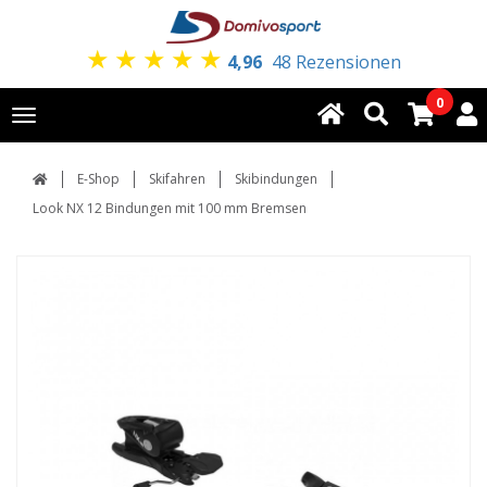
★
★
★
★
★
4,96
48 Rezensionen
0
Toggle
navigation
E-Shop
Skifahren
Skibindungen
Look NX 12 Bindungen mit 100 mm Bremsen