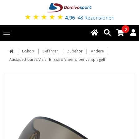
★
★
★
★
★
4,96
48 Rezensionen
0
Toggle
navigation
E-Shop
Skifahren
Zubehör
Andere
Austauschbares Visier Blizzard Visier silber verspiegelt