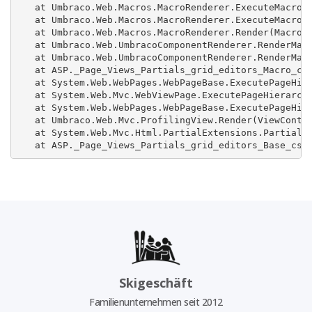
   at Umbraco.Web.Macros.MacroRenderer.ExecuteMacroWi
   at Umbraco.Web.Macros.MacroRenderer.ExecuteMacroOf
   at Umbraco.Web.Macros.MacroRenderer.Render(MacroMo
   at Umbraco.Web.UmbracoComponentRenderer.RenderMacr
   at Umbraco.Web.UmbracoComponentRenderer.RenderMacr
   at ASP._Page_Views_Partials_grid_editors_Macro_csh
   at System.Web.WebPages.WebPageBase.ExecutePageHier
   at System.Web.Mvc.WebViewPage.ExecutePageHierarchy
   at System.Web.WebPages.WebPageBase.ExecutePageHier
   at Umbraco.Web.Mvc.ProfilingView.Render(ViewContex
   at System.Web.Mvc.Html.PartialExtensions.Partial(H
   at ASP._Page_Views_Partials_grid_editors_Base_csh
Skigeschäft
Familienunternehmen seit 2012