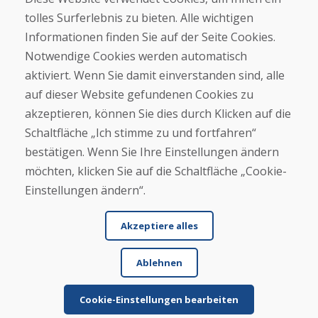
Kontakt
tolles Surferlebnis zu bieten. Alle wichtigen
Informationen finden Sie auf der Seite Cookies.
Kaufen
Notwendige Cookies werden automatisch
E-Shop
Geschäftsbedingungen
aktiviert. Wenn Sie damit einverstanden sind, alle
Transport
auf dieser Website gefundenen Cookies zu
Zahlung
akzeptieren, können Sie dies durch Klicken auf die
Beschwerde
Rückgabe und Umtausch von Waren
Schaltfläche „Ich stimme zu und fortfahren“
Schutz personenbezogener Daten
bestätigen. Wenn Sie Ihre Einstellungen ändern
Cookies
möchten, klicken Sie auf die Schaltfläche „Cookie-
Einstellungen ändern“.
Akzeptiere alles
Ablehnen
© DOMIVOSPORT 2026, Alle Rechte vorbehalten
DUFEKSOFT
-
Website-Erstellung
,
Erstellung von E-Shops
Cookie-Einstellungen bearbeiten