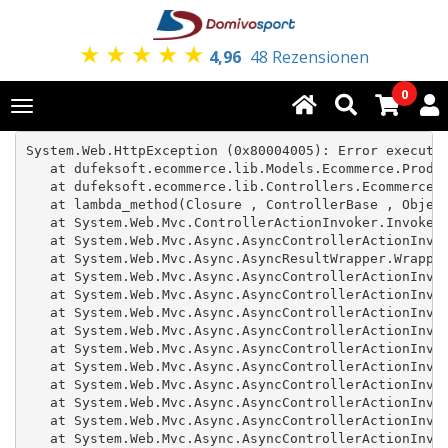
★
★
★
★
★
4,96
48 Rezensionen
0
Toggle
navigation
System.Web.HttpException (0x80004005): Error executin
   at dufeksoft.ecommerce.lib.Models.Ecommerce.Produc
   at dufeksoft.ecommerce.lib.Controllers.Ecommerce.P
   at lambda_method(Closure , ControllerBase , Object
   at System.Web.Mvc.ControllerActionInvoker.InvokeAc
   at System.Web.Mvc.Async.AsyncControllerActionInvok
   at System.Web.Mvc.Async.AsyncResultWrapper.Wrapped
   at System.Web.Mvc.Async.AsyncControllerActionInvok
   at System.Web.Mvc.Async.AsyncControllerActionInvok
   at System.Web.Mvc.Async.AsyncControllerActionInvok
   at System.Web.Mvc.Async.AsyncControllerActionInvok
   at System.Web.Mvc.Async.AsyncControllerActionInvok
   at System.Web.Mvc.Async.AsyncControllerActionInvok
   at System.Web.Mvc.Async.AsyncControllerActionInvok
   at System.Web.Mvc.Async.AsyncControllerActionInvok
   at System.Web.Mvc.Async.AsyncControllerActionInvok
   at System.Web.Mvc.Async.AsyncControllerActionInvok