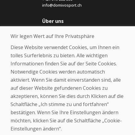
info@domivosport.ch
Über uns
Blog
Wir legen Wert auf Ihre Privatsphäre
Über uns
Geschäft
Diese Website verwendet Cookies, um Ihnen ein
Kontakt
tolles Surferlebnis zu bieten. Alle wichtigen
Informationen finden Sie auf der Seite Cookies.
Kaufen
Notwendige Cookies werden automatisch
E-Shop
Geschäftsbedingungen
aktiviert. Wenn Sie damit einverstanden sind, alle
Transport
auf dieser Website gefundenen Cookies zu
Zahlung
akzeptieren, können Sie dies durch Klicken auf die
Beschwerde
Rückgabe und Umtausch von Waren
Schaltfläche „Ich stimme zu und fortfahren“
Schutz personenbezogener Daten
bestätigen. Wenn Sie Ihre Einstellungen ändern
Cookies
möchten, klicken Sie auf die Schaltfläche „Cookie-
Einstellungen ändern“.