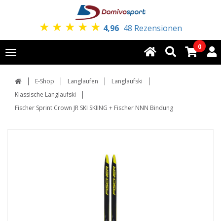
★
★
★
★
★
4,96
48 Rezensionen
0
Toggle
navigation
E-Shop
Langlaufen
Langlaufski
Klassische Langlaufski
Fischer Sprint Crown JR SKI SKIING + Fischer NNN Bindung