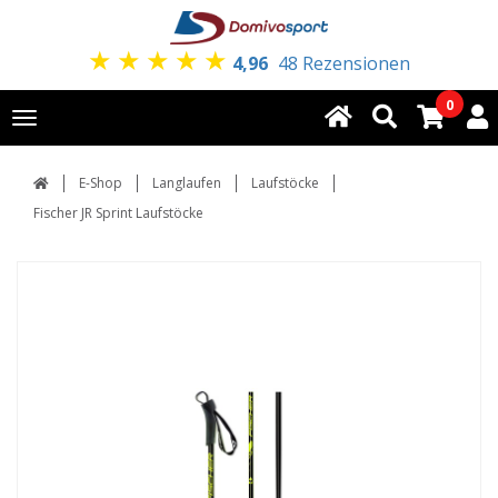
★
★
★
★
★
4,96
48 Rezensionen
0
Toggle
navigation
E-Shop
Langlaufen
Laufstöcke
Fischer JR Sprint Laufstöcke