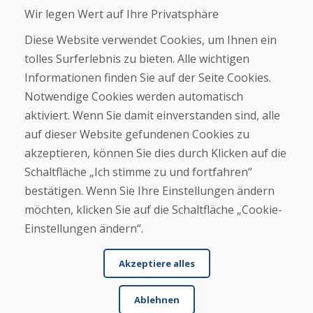
Wir legen Wert auf Ihre Privatsphäre
Über uns
Geschäft
Diese Website verwendet Cookies, um Ihnen ein
Kontakt
tolles Surferlebnis zu bieten. Alle wichtigen
Informationen finden Sie auf der Seite Cookies.
Kaufen
Notwendige Cookies werden automatisch
E-Shop
Geschäftsbedingungen
aktiviert. Wenn Sie damit einverstanden sind, alle
Transport
auf dieser Website gefundenen Cookies zu
Zahlung
akzeptieren, können Sie dies durch Klicken auf die
Beschwerde
Rückgabe und Umtausch von Waren
Schaltfläche „Ich stimme zu und fortfahren“
Schutz personenbezogener Daten
bestätigen. Wenn Sie Ihre Einstellungen ändern
Cookies
möchten, klicken Sie auf die Schaltfläche „Cookie-
Einstellungen ändern“.
Akzeptiere alles
Ablehnen