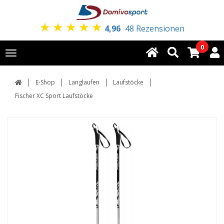
★
★
★
★
★
4,96
48 Rezensionen
0
Toggle
navigation
E-Shop
Langlaufen
Laufstöcke
Fischer XC Sport Laufstöcke