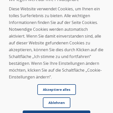
Geschäft
Diese Website verwendet Cookies, um Ihnen ein
Kontakt
tolles Surferlebnis zu bieten. Alle wichtigen
Informationen finden Sie auf der Seite Cookies.
Kaufen
Notwendige Cookies werden automatisch
E-Shop
Geschäftsbedingungen
aktiviert. Wenn Sie damit einverstanden sind, alle
Transport
auf dieser Website gefundenen Cookies zu
Zahlung
akzeptieren, können Sie dies durch Klicken auf die
Beschwerde
Rückgabe und Umtausch von Waren
Schaltfläche „Ich stimme zu und fortfahren“
Schutz personenbezogener Daten
bestätigen. Wenn Sie Ihre Einstellungen ändern
Cookies
möchten, klicken Sie auf die Schaltfläche „Cookie-
Einstellungen ändern“.
Akzeptiere alles
Ablehnen
© DOMIVOSPORT 2026, Alle Rechte vorbehalten
DUFEKSOFT
-
Website-Erstellung
,
Erstellung von E-Shops