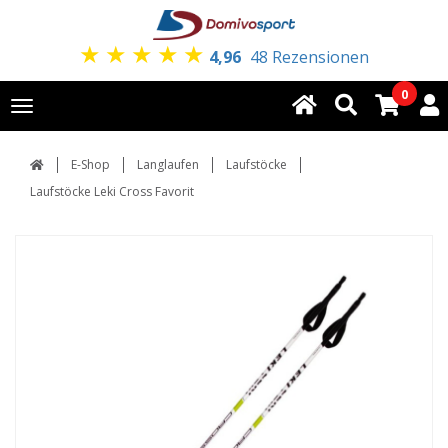
★
★
★
★
★
4,96
48 Rezensionen
0
Toggle
navigation
E-Shop
Langlaufen
Laufstöcke
Laufstöcke Leki Cross Favorit