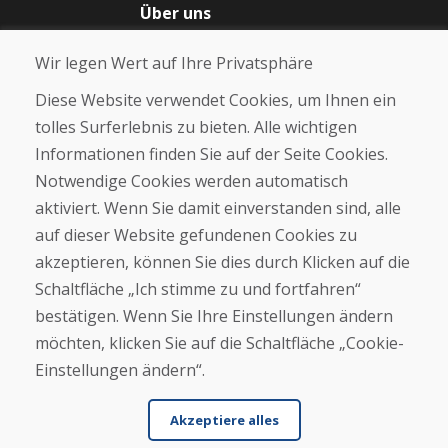
Über uns
Blog
Wir legen Wert auf Ihre Privatsphäre
Über uns
Geschäft
Diese Website verwendet Cookies, um Ihnen ein
Kontakt
tolles Surferlebnis zu bieten. Alle wichtigen
Informationen finden Sie auf der Seite Cookies.
Kaufen
Notwendige Cookies werden automatisch
E-Shop
Geschäftsbedingungen
aktiviert. Wenn Sie damit einverstanden sind, alle
Transport
auf dieser Website gefundenen Cookies zu
Zahlung
akzeptieren, können Sie dies durch Klicken auf die
Beschwerde
Rückgabe und Umtausch von Waren
Schaltfläche „Ich stimme zu und fortfahren“
Schutz personenbezogener Daten
bestätigen. Wenn Sie Ihre Einstellungen ändern
Cookies
möchten, klicken Sie auf die Schaltfläche „Cookie-
Einstellungen ändern“.
Akzeptiere alles