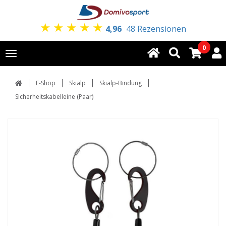
★
★
★
★
★
4,96
48 Rezensionen
0
Toggle
navigation
E-Shop
Skialp
Skialp-Bindung
Sicherheitskabelleine (Paar)