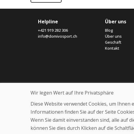
Helpline
Über uns
+421 919 282 306
Blog
info@domivosport.ch
Über uns
Geschäft
Kontakt
Wir legen Wert auf Ihre Privatsphäre
Diese Website verwendet Cookies, um Ihnen ein
Informationen finden Sie auf der Seite Cooki
Wenn Sie damit einverstanden sind, alle auf 
können Sie dies durch Klicken auf die Schaltf