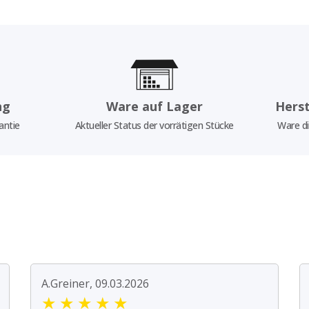
ng
Ware auf Lager
Herst
antie
Aktueller Status der vorrätigen Stücke
Ware di
A.Greiner, 09.03.2026
★
★
★
★
★