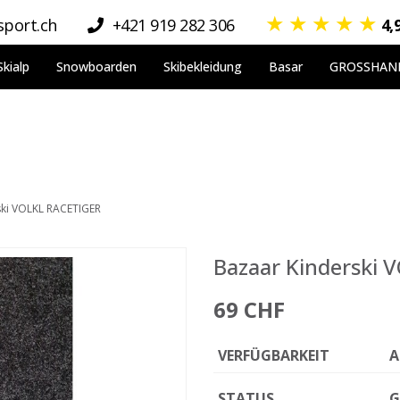
★
★
★
★
★
port.ch
+421 919 282 306
4,
Skialp
Snowboarden
Skibekleidung
Basar
GROSSHAN
ski VOLKL RACETIGER
Bazaar Kinderski
69 CHF
VERFÜGBARKEIT
A
STATUS
G