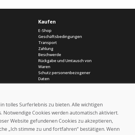
Kaufen
E-Shop
Geschäftsbedingungen
Transport
Zahlung
Beschwerde
Rückgabe und Umtausch von
Waren
Schutz personenbezogener
Daten
Cookies
 tolles Surferlebnis zu bieten. Alle wichtigen
es. Notwendige Cookies werden automatisch aktiviert.
dieser Website gefundenen Cookies zu akzeptieren,
läche „Ich stimme zu und fortfahren“ bestätigen. Wenn