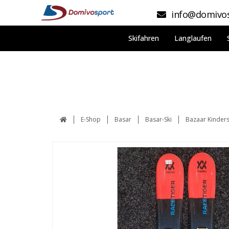
info@domivos
Skifahren
Langlaufen
E-Shop
Basar
Basar-Ski
Bazaar Kinder