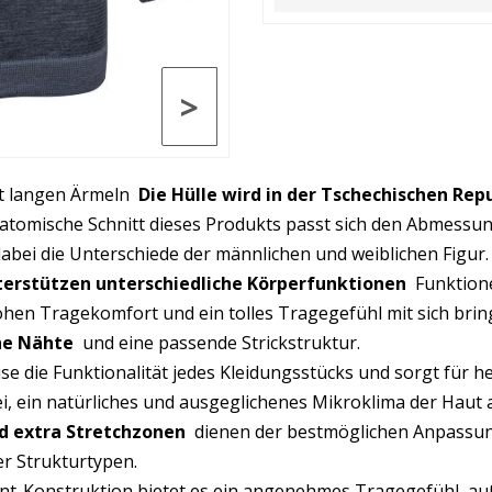
>
it langen Ärmeln
Die Hülle wird in der Tschechischen Rep
natomische Schnitt dieses Produkts passt sich den Abmessu
abei die Unterschiede der männlichen und weiblichen Figur.
erstützen unterschiedliche Körperfunktionen
Funktione
hohen Tragekomfort und ein tolles Tragegefühl mit sich bring
he Nähte
und eine passende Strickstruktur.
se die Funktionalität jedes Kleidungsstücks und sorgt für
bei, ein natürliches und ausgeglichenes Mikroklima der Haut
nd extra Stretchzonen
dienen der bestmöglichen Anpassung
r Strukturtypen.
ent-Konstruktion bietet es ein angenehmes Tragegefühl, a