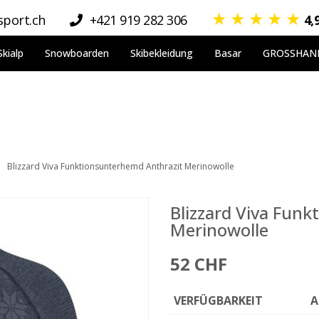
★
★
★
★
★
port.ch
+421 919 282 306
4,
Skialp
Snowboarden
Skibekleidung
Basar
GROSSHAN
Blizzard Viva Funktionsunterhemd Anthrazit Merinowolle
Blizzard Viva Fun
Merinowolle
52 CHF
VERFÜGBARKEIT
A