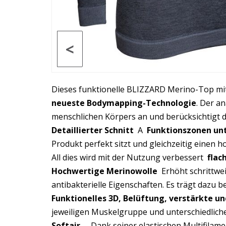
<
Dieses funktionelle BLIZZARD Merino-Top m
neueste Bodymapping-Technologie
. Der a
menschlichen Körpers an und berücksichtigt d
Detaillierter Schnitt
A
Funktionszonen unt
Produkt perfekt sitzt und gleichzeitig einen 
All dies wird mit der Nutzung verbessert
flac
Hochwertige Merinowolle
Erhöht schrittwei
antibakterielle Eigenschaften. Es trägt dazu 
Funktionelles 3D, Belüftung, verstärkte u
jeweiligen Muskelgruppe und unterschiedliche
Softair
– Dank seiner elastischen Multifilam