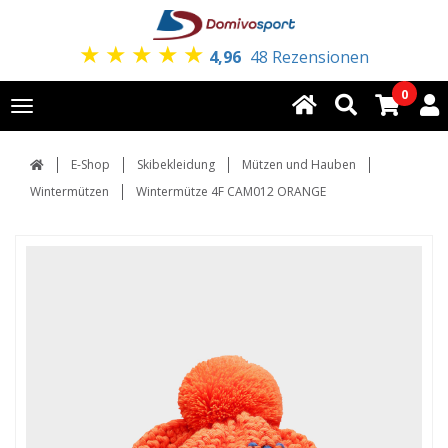
★
★
★
★
★
4,96
48 Rezensionen
0
Toggle
navigation
E-Shop
Skibekleidung
Mützen und Hauben
Wintermützen
Wintermütze 4F CAM012 ORANGE