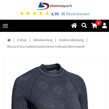
★
★
★
★
★
4,96
48 Rezensionen
0
Toggle
navigation
E-Shop
Skibekleidung
Funktionskleidung
Blizzard Viva Funktionsunterhemd Anthrazit Merinowolle