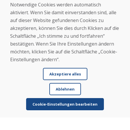
Notwendige Cookies werden automatisch
Kontakt
aktiviert. Wenn Sie damit einverstanden sind, alle
auf dieser Website gefundenen Cookies zu
Kaufen
akzeptieren, können Sie dies durch Klicken auf die
E-Shop
Geschäftsbedingungen
Schaltfläche „Ich stimme zu und fortfahren“
Transport
bestätigen. Wenn Sie Ihre Einstellungen ändern
Zahlung
möchten, klicken Sie auf die Schaltfläche „Cookie-
Beschwerde
Rückgabe und Umtausch von Waren
Einstellungen ändern“.
Schutz personenbezogener Daten
Cookies
Akzeptiere alles
Ablehnen
Cookie-Einstellungen bearbeiten
© DOMIVOSPORT 2026, Alle Rechte vorbehalten
DUFEKSOFT
-
Website-Erstellung
,
Erstellung von E-Shops