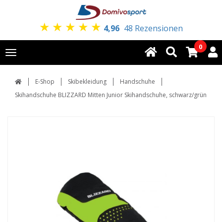
★
★
★
★
★
4,96
48 Rezensionen
0
Toggle
navigation
E-Shop
Skibekleidung
Handschuhe
Skihandschuhe BLIZZARD Mitten Junior Skihandschuhe, schwarz/grün