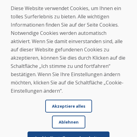
Geschäft
Diese Website verwendet Cookies, um Ihnen ein
Kontakt
tolles Surferlebnis zu bieten. Alle wichtigen
Informationen finden Sie auf der Seite Cookies.
Kaufen
Notwendige Cookies werden automatisch
E-Shop
Geschäftsbedingungen
aktiviert. Wenn Sie damit einverstanden sind, alle
Transport
auf dieser Website gefundenen Cookies zu
Zahlung
akzeptieren, können Sie dies durch Klicken auf die
Beschwerde
Rückgabe und Umtausch von Waren
Schaltfläche „Ich stimme zu und fortfahren“
Schutz personenbezogener Daten
bestätigen. Wenn Sie Ihre Einstellungen ändern
Cookies
möchten, klicken Sie auf die Schaltfläche „Cookie-
Einstellungen ändern“.
Akzeptiere alles
Ablehnen
© DOMIVOSPORT 2026, Alle Rechte vorbehalten
DUFEKSOFT
-
Website-Erstellung
,
Erstellung von E-Shops