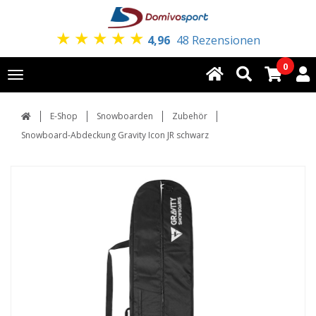
★
★
★
★
★
4,96
48 Rezensionen
0
Toggle
navigation
E-Shop
Snowboarden
Zubehör
Snowboard-Abdeckung Gravity Icon JR schwarz