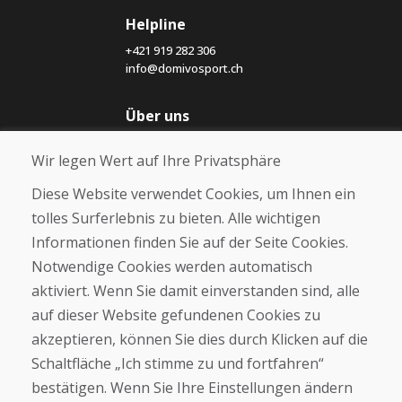
Helpline
+421 919 282 306
info@domivosport.ch
Über uns
Blog
Wir legen Wert auf Ihre Privatsphäre
Über uns
Geschäft
Diese Website verwendet Cookies, um Ihnen ein
Kontakt
tolles Surferlebnis zu bieten. Alle wichtigen
Informationen finden Sie auf der Seite Cookies.
Kaufen
Notwendige Cookies werden automatisch
E-Shop
Geschäftsbedingungen
aktiviert. Wenn Sie damit einverstanden sind, alle
Transport
auf dieser Website gefundenen Cookies zu
Zahlung
akzeptieren, können Sie dies durch Klicken auf die
Beschwerde
Rückgabe und Umtausch von Waren
Schaltfläche „Ich stimme zu und fortfahren“
Schutz personenbezogener Daten
bestätigen. Wenn Sie Ihre Einstellungen ändern
Cookies