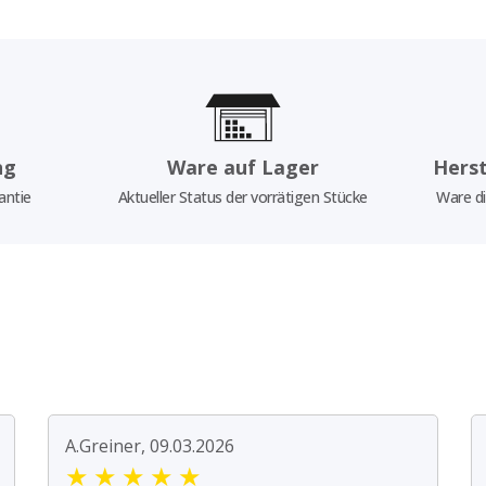
ng
Ware auf Lager
Herst
antie
Aktueller Status der vorrätigen Stücke
Ware di
A.Greiner, 09.03.2026
★
★
★
★
★