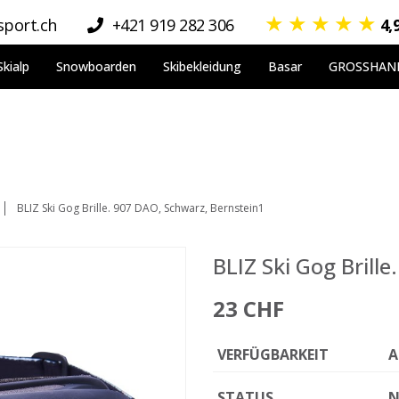
★
★
★
★
★
port.ch
+421 919 282 306
4,
Skialp
Snowboarden
Skibekleidung
Basar
GROSSHAN
BLIZ Ski Gog Brille. 907 DAO, Schwarz, Bernstein1
BLIZ Ski Gog Brill
23 CHF
VERFÜGBARKEIT
A
STATUS
N