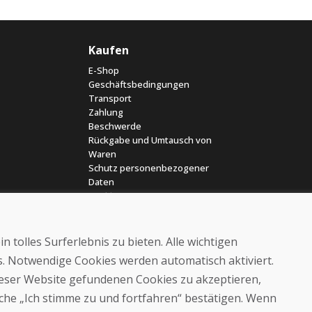
Kaufen
E-Shop
Geschäftsbedingungen
Transport
Zahlung
Beschwerde
Rückgabe und Umtausch von
Waren
Schutz personenbezogener
Daten
Cookies
 tolles Surferlebnis zu bieten. Alle wichtigen
es. Notwendige Cookies werden automatisch aktiviert.
dieser Website gefundenen Cookies zu akzeptieren,
läche „Ich stimme zu und fortfahren“ bestätigen. Wenn