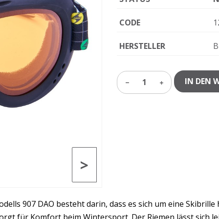
CODE
1
HERSTELLER
B
IN DEN 
1
>
Modells 907 DAO besteht darin, dass es sich um eine Skibrille
 für Komfort beim Wintersport. Der Riemen lässt sich leic