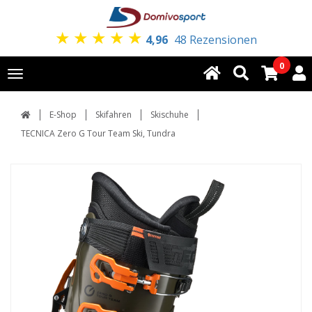
★
★
★
★
★
4,96
48 Rezensionen
0
Toggle
navigation
E-Shop
Skifahren
Skischuhe
TECNICA Zero G Tour Team Ski, Tundra