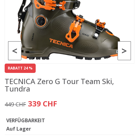
<
>
RABATT 24 %
TECNICA Zero G Tour Team Ski,
Tundra
339 CHF
449 CHF
VERFÜGBARKEIT
Auf Lager