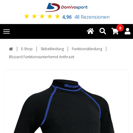
★
★
★
★
★
4,96
48 Rezensionen
0
Toggle
navigation
E-Shop
Skibekleidung
Funktionskleidung
Blizzard Funktionsunterhemd Anthrazit