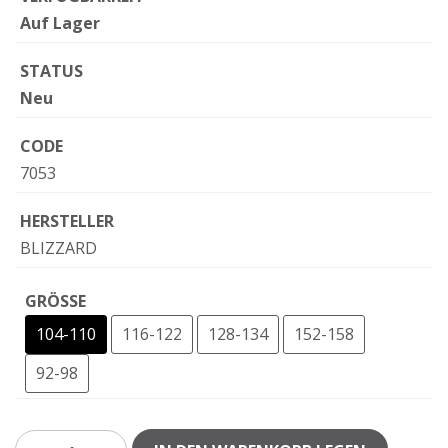
Auf Lager
STATUS
Neu
CODE
7053
HERSTELLER
BLIZZARD
GRÖSSE
104-110
116-122
128-134
152-158
92-98