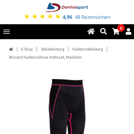
★
★
★
★
★
4,96
48 Rezensionen
0
Toggle
navigation
E-Shop
Skibekleidung
Funktionskleidung
Blizzard Funktionshose Anthrazit, Mädchen