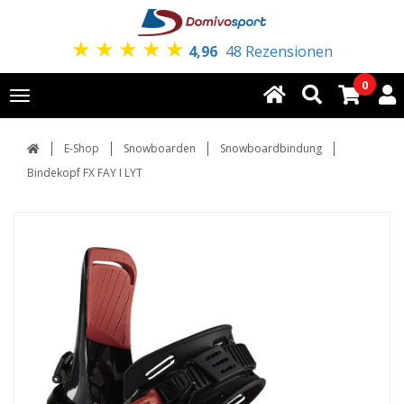
★
★
★
★
★
4,96
48 Rezensionen
0
Toggle
navigation
E-Shop
Snowboarden
Snowboardbindung
Bindekopf FX FAY I LYT