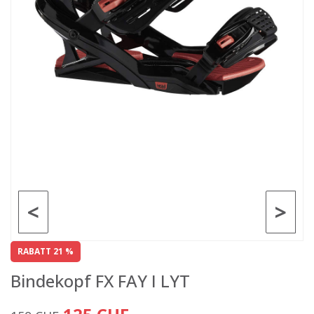
<
>
RABATT 21 %
Bindekopf FX FAY I LYT