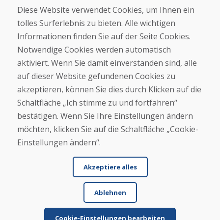
Diese Website verwendet Cookies, um Ihnen ein
Über uns
tolles Surferlebnis zu bieten. Alle wichtigen
Blog
Über uns
Informationen finden Sie auf der Seite Cookies.
Geschäft
Notwendige Cookies werden automatisch
Kontakt
aktiviert. Wenn Sie damit einverstanden sind, alle
auf dieser Website gefundenen Cookies zu
Kaufen
akzeptieren, können Sie dies durch Klicken auf die
E-Shop
Schaltfläche „Ich stimme zu und fortfahren“
Geschäftsbedingungen
Transport
bestätigen. Wenn Sie Ihre Einstellungen ändern
Zahlung
möchten, klicken Sie auf die Schaltfläche „Cookie-
Beschwerde
Einstellungen ändern“.
Rückgabe und Umtausch von Waren
Schutz personenbezogener Daten
Cookies
Akzeptiere alles
Ablehnen
Cookie-Einstellungen bearbeiten