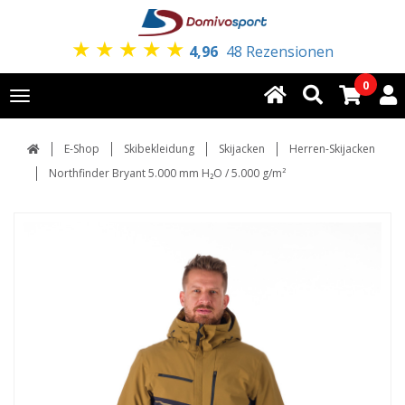
★
★
★
★
★
4,96
48 Rezensionen
0
Toggle
navigation
E-Shop
Skibekleidung
Skijacken
Herren-Skijacken
Northfinder Bryant 5.000 mm H₂O / 5.000 g/m²