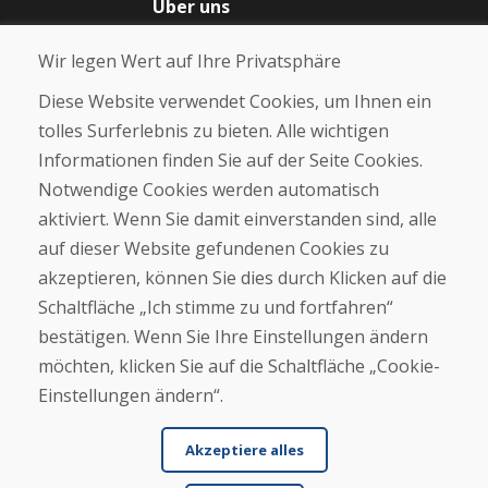
Über uns
Blog
Wir legen Wert auf Ihre Privatsphäre
Über uns
Geschäft
Diese Website verwendet Cookies, um Ihnen ein
Kontakt
tolles Surferlebnis zu bieten. Alle wichtigen
Informationen finden Sie auf der Seite Cookies.
Kaufen
Notwendige Cookies werden automatisch
E-Shop
Geschäftsbedingungen
aktiviert. Wenn Sie damit einverstanden sind, alle
Transport
auf dieser Website gefundenen Cookies zu
Zahlung
akzeptieren, können Sie dies durch Klicken auf die
Beschwerde
Rückgabe und Umtausch von Waren
Schaltfläche „Ich stimme zu und fortfahren“
Schutz personenbezogener Daten
bestätigen. Wenn Sie Ihre Einstellungen ändern
Cookies
möchten, klicken Sie auf die Schaltfläche „Cookie-
Einstellungen ändern“.
Akzeptiere alles