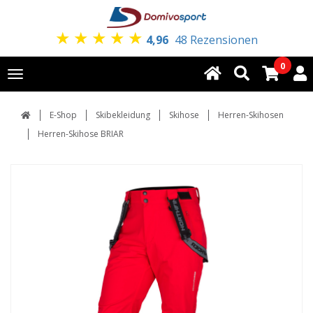
★
★
★
★
★
4,96
48 Rezensionen
0
Toggle
navigation
E-Shop
Skibekleidung
Skihose
Herren-Skihosen
Herren-Skihose BRIAR