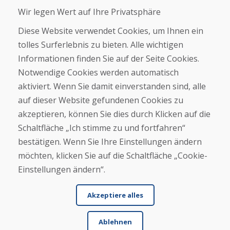
Blog
Wir legen Wert auf Ihre Privatsphäre
Über uns
Geschäft
Diese Website verwendet Cookies, um Ihnen ein
Kontakt
tolles Surferlebnis zu bieten. Alle wichtigen
Informationen finden Sie auf der Seite Cookies.
Kaufen
Notwendige Cookies werden automatisch
E-Shop
Geschäftsbedingungen
aktiviert. Wenn Sie damit einverstanden sind, alle
Transport
auf dieser Website gefundenen Cookies zu
Zahlung
akzeptieren, können Sie dies durch Klicken auf die
Beschwerde
Rückgabe und Umtausch von Waren
Schaltfläche „Ich stimme zu und fortfahren“
Schutz personenbezogener Daten
bestätigen. Wenn Sie Ihre Einstellungen ändern
Cookies
möchten, klicken Sie auf die Schaltfläche „Cookie-
Einstellungen ändern“.
Akzeptiere alles
Ablehnen