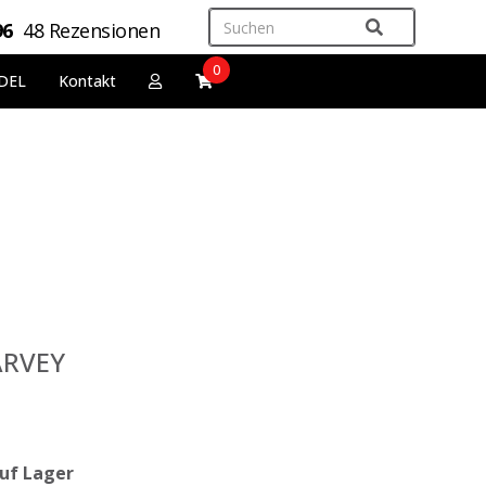
96
48 Rezensionen
0
DEL
Kontakt
ARVEY
uf Lager