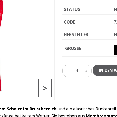
STATUS
N
CODE
7
HERSTELLER
N
GRÖSSE
IN DEN 
1
>
em Schnitt im Brustbereich
und ein elastisches Rückenteil
ergänge bei kaltem Wetter. Sie bestehen aus
Membranmate