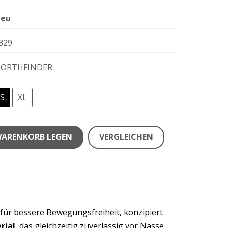
eu
329
ORTHFINDER
S
XL
WARENKORB LEGEN
VERGLEICHEN
 für bessere Bewegungsfreiheit, konzipiert
rial
, das gleichzeitig zuverlässig vor Nässe