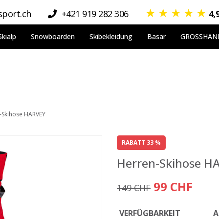
★
★
★
★
★
port.ch
+421 919 282 306
4,
Skialp
Snowboarden
Skibekleidung
Basar
GROSSHAN
-Skihose HARVEY
RABATT 33 %
Herren-Skihose H
99 CHF
149 CHF
VERFÜGBARKEIT
A