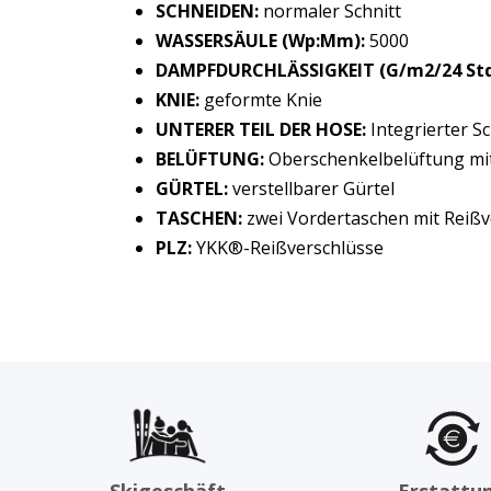
SCHNEIDEN:
normaler Schnitt
WASSERSÄULE (Wp:Mm):
5000
DAMPFDURCHLÄSSIGKEIT (G/m2/24 Std.
KNIE:
geformte Knie
UNTERER TEIL DER HOSE:
Integrierter S
BELÜFTUNG:
Oberschenkelbelüftung mit
GÜRTEL:
verstellbarer Gürtel
TASCHEN:
zwei Vordertaschen mit Reißv
PLZ:
YKK®-Reißverschlüsse
Skigeschäft
Erstattu