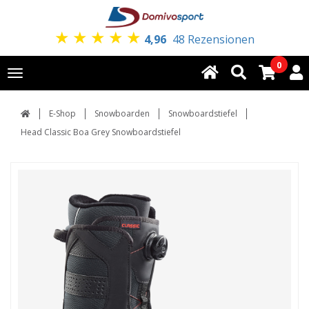
★
★
★
★
★
4,96
48 Rezensionen
0
Toggle
navigation
E-Shop
Snowboarden
Snowboardstiefel
Head Classic Boa Grey Snowboardstiefel