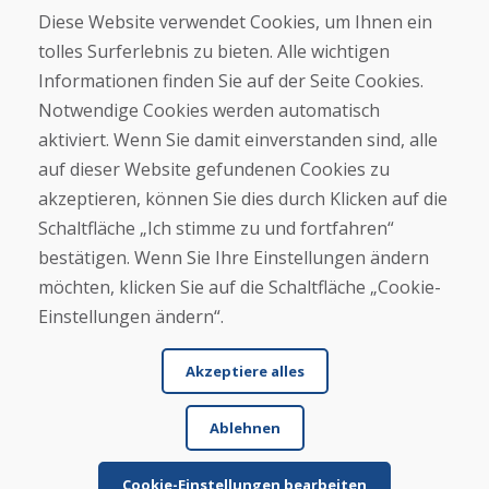
Geschäft
Diese Website verwendet Cookies, um Ihnen ein
Kontakt
tolles Surferlebnis zu bieten. Alle wichtigen
Informationen finden Sie auf der Seite Cookies.
Kaufen
Notwendige Cookies werden automatisch
E-Shop
Geschäftsbedingungen
aktiviert. Wenn Sie damit einverstanden sind, alle
Transport
auf dieser Website gefundenen Cookies zu
Zahlung
akzeptieren, können Sie dies durch Klicken auf die
Beschwerde
Rückgabe und Umtausch von Waren
Schaltfläche „Ich stimme zu und fortfahren“
Schutz personenbezogener Daten
bestätigen. Wenn Sie Ihre Einstellungen ändern
Cookies
möchten, klicken Sie auf die Schaltfläche „Cookie-
Einstellungen ändern“.
Akzeptiere alles
Ablehnen
© DOMIVOSPORT 2026, Alle Rechte vorbehalten
DUFEKSOFT
-
Website-Erstellung
,
Erstellung von E-Shops
Cookie-Einstellungen bearbeiten