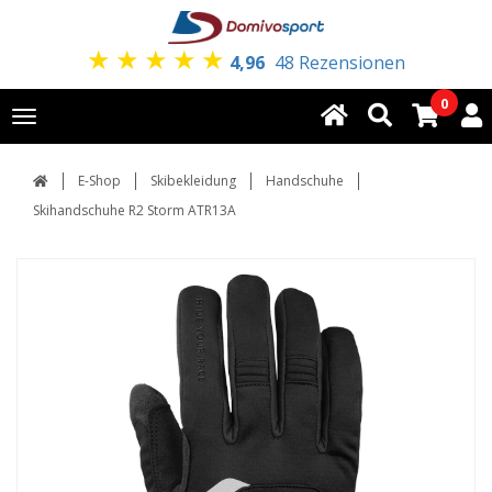
★
★
★
★
★
4,96
48 Rezensionen
0
Toggle
navigation
E-Shop
Skibekleidung
Handschuhe
Skihandschuhe R2 Storm ATR13A