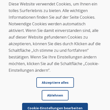
Diese Website verwendet Cookies, um Ihnen ein
Kontakt
tolles Surferlebnis zu bieten. Alle wichtigen
Informationen finden Sie auf der Seite Cookies.
Kaufen
Notwendige Cookies werden automatisch
E-Shop
Geschäftsbedingungen
aktiviert. Wenn Sie damit einverstanden sind, alle
Transport
auf dieser Website gefundenen Cookies zu
Zahlung
akzeptieren, können Sie dies durch Klicken auf die
Beschwerde
Rückgabe und Umtausch von Waren
Schaltfläche „Ich stimme zu und fortfahren“
Schutz personenbezogener Daten
bestätigen. Wenn Sie Ihre Einstellungen ändern
Cookies
möchten, klicken Sie auf die Schaltfläche „Cookie-
Einstellungen ändern“.
Akzeptiere alles
Ablehnen
© DOMIVOSPORT 2026, Alle Rechte vorbehalten
DUFEKSOFT
-
Website-Erstellung
,
Erstellung von E-Shops
Cookie-Einstellungen bearbeiten