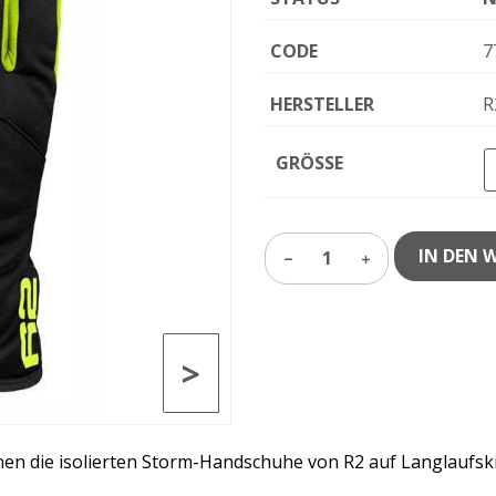
CODE
7
HERSTELLER
R
GRÖSSE
IN DEN 
1
>
nen die isolierten Storm-Handschuhe von R2 auf Langlaufski