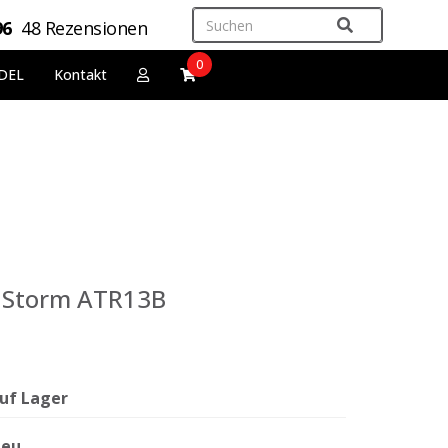
96
48 Rezensionen
0
DEL
Kontakt
 Storm ATR13B
uf Lager
eu