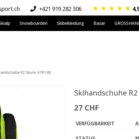
★
★
★
★
★
port.ch
+421 919 282 306
4,
Skialp
Snowboarden
Skibekleidung
Basar
GROSSHAN
handschuhe R2 Storm ATR13B
Skihandschuhe R2
27 CHF
VERFÜGBARKEIT
A
STATUS
N