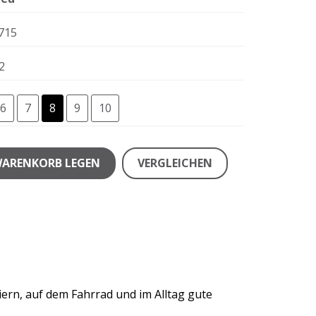
715
2
6
7
8
9
10
WARENKORB LEGEN
VERGLEICHEN
ern, auf dem Fahrrad und im Alltag gute