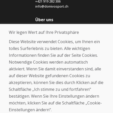
+421 919 282 306
info@domivosport.ch
Über uns
Blog
Wir legen Wert auf Ihre Privatsphäre
Über uns
Geschäft
Diese Website verwendet Cookies, um Ihnen ein
Kontakt
tolles Surferlebnis zu bieten. Alle wichtigen
Informationen finden Sie auf der Seite Cookies.
Kaufen
Notwendige Cookies werden automatisch
E-Shop
Geschäftsbedingungen
aktiviert. Wenn Sie damit einverstanden sind, alle
Transport
auf dieser Website gefundenen Cookies zu
Zahlung
akzeptieren, können Sie dies durch Klicken auf die
Beschwerde
Rückgabe und Umtausch von Waren
Schaltfläche „Ich stimme zu und fortfahren“
Schutz personenbezogener Daten
bestätigen. Wenn Sie Ihre Einstellungen ändern
Cookies
möchten, klicken Sie auf die Schaltfläche „Cookie-
Einstellungen ändern“.