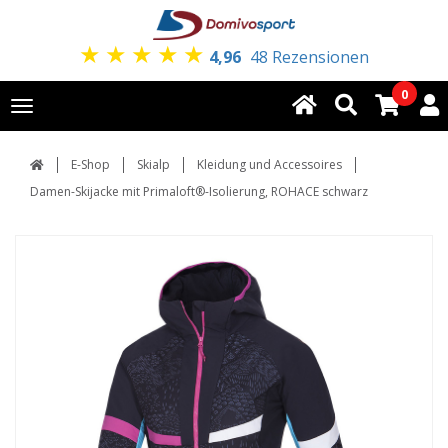
★
★
★
★
★
4,96
48 Rezensionen
0
Toggle
navigation
E-Shop
Skialp
Kleidung und Accessoires
Damen-Skijacke mit Primaloft®-Isolierung, ROHACE schwarz