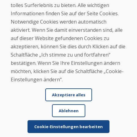
tolles Surferlebnis zu bieten. Alle wichtigen
Informationen finden Sie auf der Seite Cookies.
Kaufen
Notwendige Cookies werden automatisch
E-Shop
Geschäftsbedingungen
aktiviert. Wenn Sie damit einverstanden sind, alle
Transport
auf dieser Website gefundenen Cookies zu
Zahlung
akzeptieren, können Sie dies durch Klicken auf die
Beschwerde
Rückgabe und Umtausch von Waren
Schaltfläche „Ich stimme zu und fortfahren“
Schutz personenbezogener Daten
bestätigen. Wenn Sie Ihre Einstellungen ändern
Cookies
möchten, klicken Sie auf die Schaltfläche „Cookie-
Einstellungen ändern“.
Akzeptiere alles
Ablehnen
© DOMIVOSPORT 2026, Alle Rechte vorbehalten
DUFEKSOFT
-
Website-Erstellung
,
Erstellung von E-Shops
Cookie-Einstellungen bearbeiten