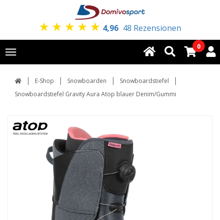
★
★
★
★
★
4,96
48 Rezensionen
0
Toggle
navigation
E-Shop
Snowboarden
Snowboardstiefel
Snowboardstiefel Gravity Aura Atop blauer Denim/Gummi