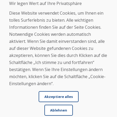
Wir legen Wert auf Ihre Privatsphäre
Über uns
Geschäft
Diese Website verwendet Cookies, um Ihnen ein
Kontakt
tolles Surferlebnis zu bieten. Alle wichtigen
Informationen finden Sie auf der Seite Cookies.
Kaufen
Notwendige Cookies werden automatisch
E-Shop
Geschäftsbedingungen
aktiviert. Wenn Sie damit einverstanden sind, alle
Transport
auf dieser Website gefundenen Cookies zu
Zahlung
akzeptieren, können Sie dies durch Klicken auf die
Beschwerde
Rückgabe und Umtausch von Waren
Schaltfläche „Ich stimme zu und fortfahren“
Schutz personenbezogener Daten
bestätigen. Wenn Sie Ihre Einstellungen ändern
Cookies
möchten, klicken Sie auf die Schaltfläche „Cookie-
Einstellungen ändern“.
Akzeptiere alles
Ablehnen
© DOMIVOSPORT 2026, Alle Rechte vorbehalten