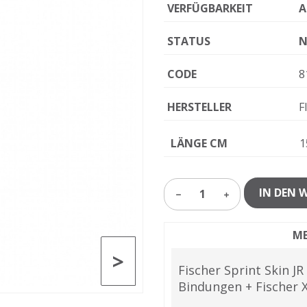
VERFÜGBARKEIT
A
STATUS
N
CODE
8
HERSTELLER
F
LÄNGE CM
1
IN DEN 
1
ME
>
Fischer Sprint Skin JR
Bindungen + Fischer XJ