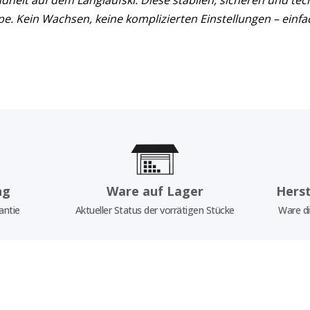
ndheit auf dem Langlaufski. Diese stabilen, sicheren und tec
ipe. Kein Wachsen, keine komplizierten Einstellungen – einf
ng
Ware auf Lager
Herst
antie
Aktueller Status der vorrätigen Stücke
Ware di