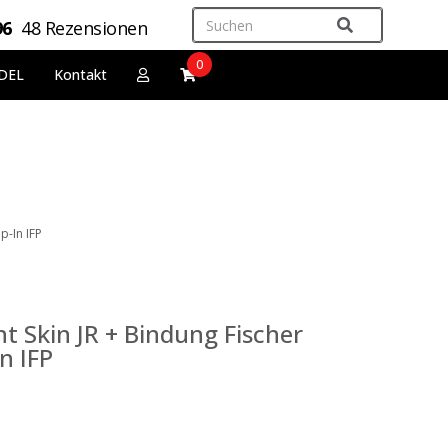
96
48 Rezensionen
0
DEL
Kontakt
p-In IFP
nt Skin JR + Bindung Fischer
n IFP