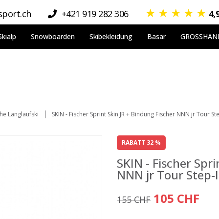
★
★
★
★
★
port.ch
+421 919 282 306
4,
Skialp
Snowboarden
Skibekleidung
Basar
GROSSHAN
che Langlaufski
SKIN - Fischer Sprint Skin JR + Bindung Fischer NNN jr Tour Ste
RABATT 32 %
SKIN - Fischer Spri
NNN jr Tour Step-I
105 CHF
155 CHF