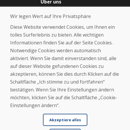
Über uns
Blog
Wir legen Wert auf Ihre Privatsphäre
Über uns
Geschäft
Diese Website verwendet Cookies, um Ihnen ein
Kontakt
tolles Surferlebnis zu bieten. Alle wichtigen
Informationen finden Sie auf der Seite Cookies.
Kaufen
Notwendige Cookies werden automatisch
E-Shop
Geschäftsbedingungen
aktiviert. Wenn Sie damit einverstanden sind, alle
Transport
auf dieser Website gefundenen Cookies zu
Zahlung
akzeptieren, können Sie dies durch Klicken auf die
Beschwerde
Rückgabe und Umtausch von Waren
Schaltfläche „Ich stimme zu und fortfahren“
Schutz personenbezogener Daten
bestätigen. Wenn Sie Ihre Einstellungen ändern
Cookies
möchten, klicken Sie auf die Schaltfläche „Cookie-
Einstellungen ändern“.
Akzeptiere alles