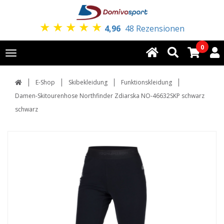
★
★
★
★
★
4,96
48 Rezensionen
0
Toggle
navigation
E-Shop
Skibekleidung
Funktionskleidung
Damen-Skitourenhose Northfinder Zdiarska NO-46632SKP schwarz
schwarz