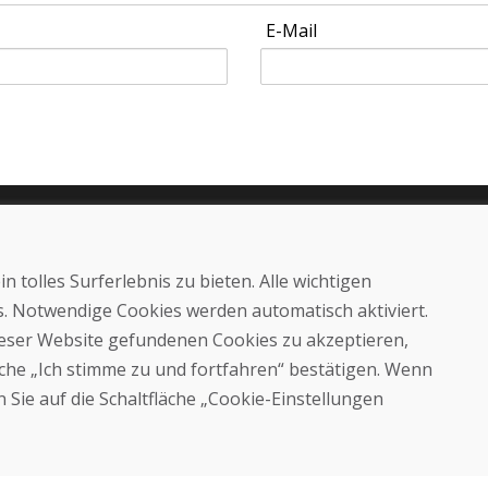
E-Mail
Kaufen
E-Shop
 tolles Surferlebnis zu bieten. Alle wichtigen
Geschäftsbedingungen
Transport
es. Notwendige Cookies werden automatisch aktiviert.
Zahlung
dieser Website gefundenen Cookies zu akzeptieren,
Beschwerde
läche „Ich stimme zu und fortfahren“ bestätigen. Wenn
Rückgabe und Umtausch von
Waren
 Sie auf die Schaltfläche „Cookie-Einstellungen
Schutz personenbezogener
Daten
Cookies