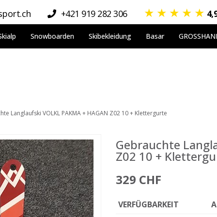
★
★
★
★
★
port.ch
+421 919 282 306
4,
Skialp
Snowboarden
Skibekleidung
Basar
GROSSHAN
hte Langlaufski VOLKL PAKMA + HAGAN Z02 10 + Klettergurte
Gebrauchte Langl
Z02 10 + Klettergu
329 CHF
VERFÜGBARKEIT
A