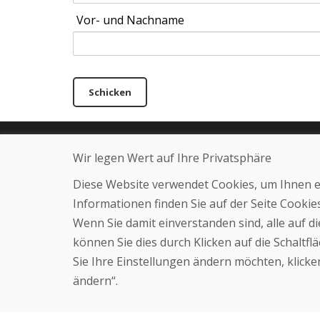
Vor- und Nachname
Schicken
Helpline
Über uns
Wir legen Wert auf Ihre Privatsphäre
+421 919 282 306
Blog
Diese Website verwendet Cookies, um Ihnen ein
info@domivosport.ch
Über uns
Geschäft
Informationen finden Sie auf der Seite Cooki
Kontakt
Wenn Sie damit einverstanden sind, alle auf 
können Sie dies durch Klicken auf die Schaltf
Sie Ihre Einstellungen ändern möchten, klicken
ändern“.