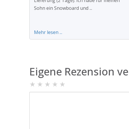
Lieferung (2 Tage). Ich habe für meinen
Sohn ein Snowboard und ...
Mehr lesen ...
Eigene Rezension ve
★
★
★
★
★