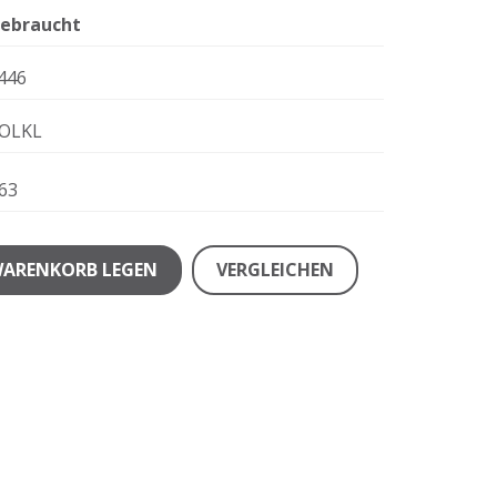
ebraucht
446
OLKL
63
WARENKORB LEGEN
VERGLEICHEN