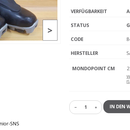
VERFÜGBARKEIT
A
STATUS
G
>
CODE
8
HERSTELLER
S
MONDOPOINT CM
2
W
I
IN DEN 
1
unior-SNS