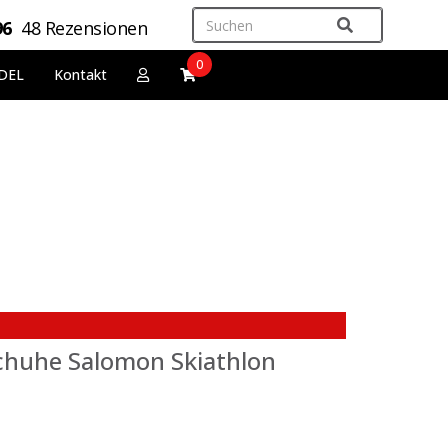
96
48 Rezensionen
0
DEL
Kontakt
chuhe Salomon Skiathlon