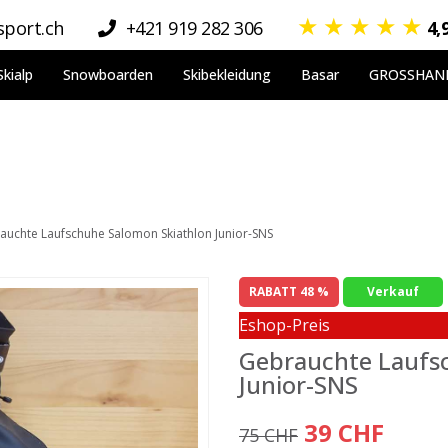
★
★
★
★
★
port.ch
+421 919 282 306
4,
Skialp
Snowboarden
Skibekleidung
Basar
GROSSHAN
auchte Laufschuhe Salomon Skiathlon Junior-SNS
RABATT 48 %
Verkauf
Eshop-Preis
Gebrauchte Laufs
Junior-SNS
39 CHF
75 CHF