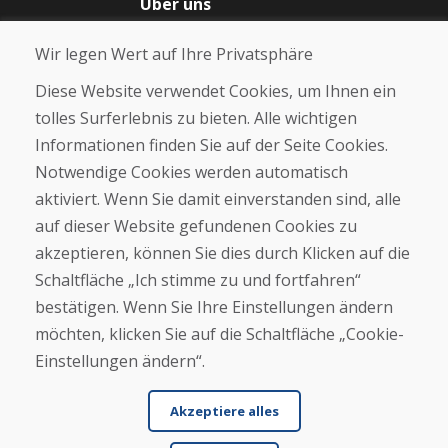
Über uns
Blog
Wir legen Wert auf Ihre Privatsphäre
Über uns
Geschäft
Diese Website verwendet Cookies, um Ihnen ein
Kontakt
tolles Surferlebnis zu bieten. Alle wichtigen
Informationen finden Sie auf der Seite Cookies.
Kaufen
Notwendige Cookies werden automatisch
E-Shop
Geschäftsbedingungen
aktiviert. Wenn Sie damit einverstanden sind, alle
Transport
auf dieser Website gefundenen Cookies zu
Zahlung
akzeptieren, können Sie dies durch Klicken auf die
Beschwerde
Rückgabe und Umtausch von Waren
Schaltfläche „Ich stimme zu und fortfahren“
Schutz personenbezogener Daten
bestätigen. Wenn Sie Ihre Einstellungen ändern
Cookies
möchten, klicken Sie auf die Schaltfläche „Cookie-
Einstellungen ändern“.
Akzeptiere alles