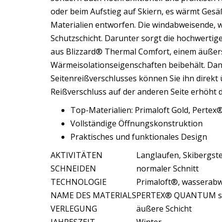
oder beim Aufstieg auf Skiern, es wärmt Ges
Materialien entworfen. Die windabweisende, 
Schutzschicht. Darunter sorgt die hochwertige
aus Blizzard® Thermal Comfort, einem äußers
Wärmeisolationseigenschaften beibehält. Dank
Seitenreißverschlusses können Sie ihn direkt 
Reißverschluss auf der anderen Seite erhöht d
Top-Materialien: Primaloft Gold, Pert
Vollständige Öffnungskonstruktion
Praktisches und funktionales Design
AKTIVITÄTEN
Langlaufen, Skibergst
SCHNEIDEN
normaler Schnitt
TECHNOLOGIE
Primaloft®, wasserabw
NAME DES MATERIALS
PERTEX® QUANTUM su
VERLEGUNG
äußere Schicht