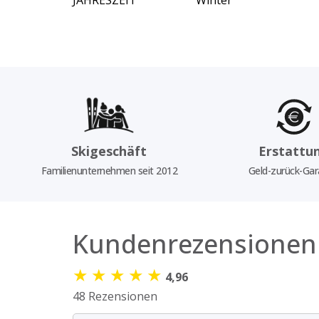
JAHRESZEIT
Winter
Skigeschäft
Erstattu
Familienunternehmen seit 2012
Geld-zurück-Gar
Kundenrezensionen
★
★
★
★
★
4,96
48 Rezensionen