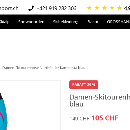
★
★
★
★
★
port.ch
+421 919 282 306
4,
Skialp
Snowboarden
Skibekleidung
Basar
GROSSHAN
Damen-Skitourenhose Northfinder Kamenista blau
RABATT 29 %
Damen-Skitourenh
blau
105 CHF
149 CHF