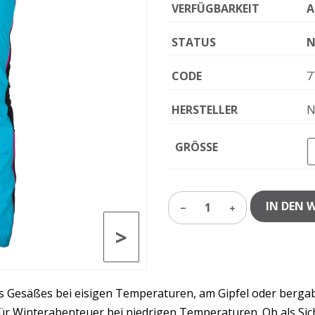
VERFÜGBARKEIT
A
STATUS
N
CODE
7
HERSTELLER
N
GRÖSSE
IN DEN 
1
>
 Gesäßes bei eisigen Temperaturen, am Gipfel oder bergab.
ür Winterabenteuer bei niedrigen Temperaturen. Ob als Sic