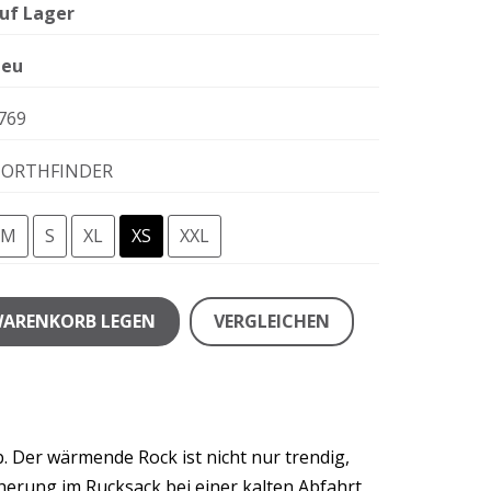
uf Lager
eu
769
ORTHFINDER
M
S
XL
XS
XXL
WARENKORB LEGEN
VERGLEICHEN
 Der wärmende Rock ist nicht nur trendig,
herung im Rucksack bei einer kalten Abfahrt