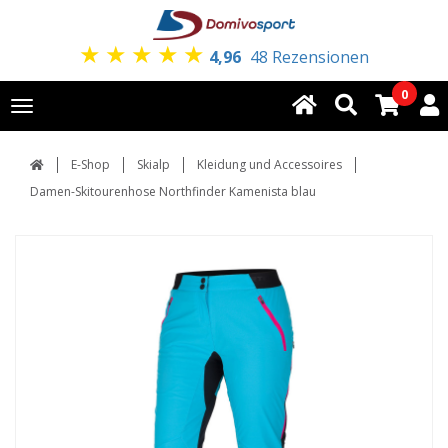
★
★
★
★
★
4,96
48 Rezensionen
0
Toggle
navigation
E-Shop
Skialp
Kleidung und Accessoires
Damen-Skitourenhose Northfinder Kamenista blau