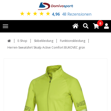
★
★
★
★
★
4,96
48 Rezensionen
0
Toggle
navigation
E-Shop
Skibekleidung
Funktionskleidung
Herren-Sweatshirt Skialp Active Comfort BUKOVEC grün