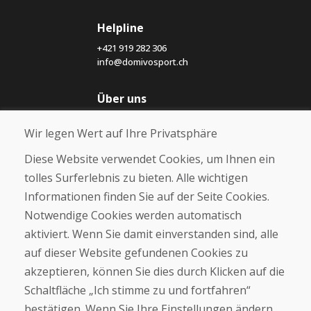
Helpline
+421 919 282 306
info@domivosport.ch
Über uns
Blog
Wir legen Wert auf Ihre Privatsphäre
Über uns
Geschäft
Diese Website verwendet Cookies, um Ihnen ein
Kontakt
tolles Surferlebnis zu bieten. Alle wichtigen
Informationen finden Sie auf der Seite Cookies.
Kaufen
Notwendige Cookies werden automatisch
E-Shop
Geschäftsbedingungen
aktiviert. Wenn Sie damit einverstanden sind, alle
Transport
auf dieser Website gefundenen Cookies zu
Zahlung
akzeptieren, können Sie dies durch Klicken auf die
Beschwerde
Rückgabe und Umtausch von Waren
Schaltfläche „Ich stimme zu und fortfahren“
Schutz personenbezogener Daten
bestätigen. Wenn Sie Ihre Einstellungen ändern