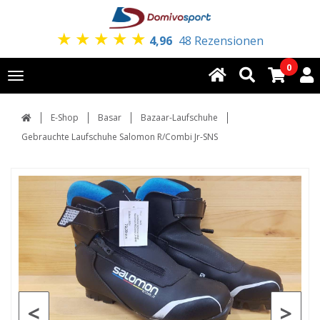
★
★
★
★
★
4,96
48 Rezensionen
0
Toggle
navigation
E-Shop
Basar
Bazaar-Laufschuhe
Gebrauchte Laufschuhe Salomon R/Combi Jr-SNS
<
>