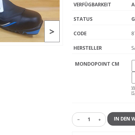
VERFÜGBARKEIT
A
STATUS
G
>
CODE
8
HERSTELLER
S
MONDOPOINT CM
W
I
IN DEN 
1