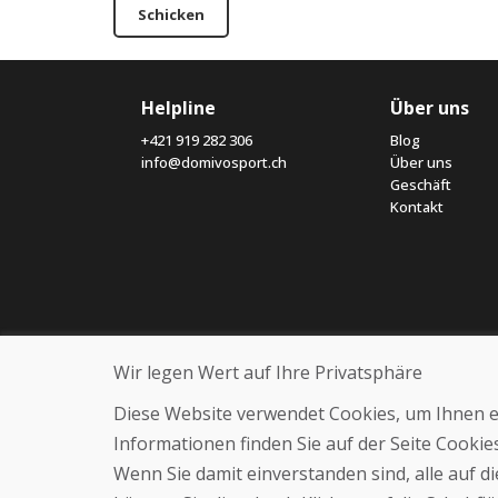
Schicken
Helpline
Über uns
+421 919 282 306
Blog
info@domivosport.ch
Über uns
Geschäft
Kontakt
Wir legen Wert auf Ihre Privatsphäre
Diese Website verwendet Cookies, um Ihnen ein
Informationen finden Sie auf der Seite Cooki
Wenn Sie damit einverstanden sind, alle auf 