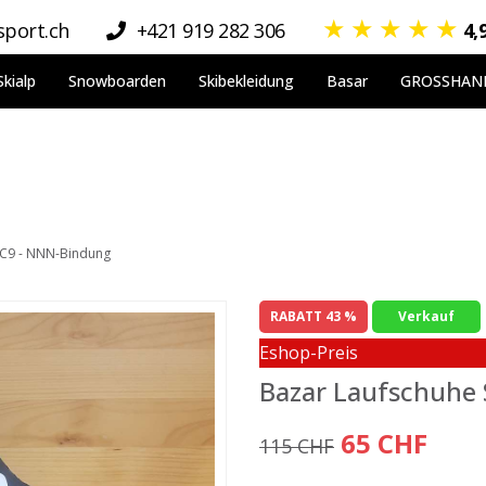
★
★
★
★
★
port.ch
+421 919 282 306
4,
Skialp
Snowboarden
Skibekleidung
Basar
GROSSHAN
RC9 - NNN-Bindung
RABATT 43 %
Verkauf
Eshop-Preis
Bazar Laufschuhe
65 CHF
115 CHF