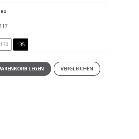
eu
117
130
135
WARENKORB LEGEN
VERGLEICHEN