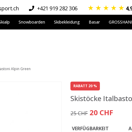
★
★
★
★
★
port.ch
+421 919 282 306
4,
Skialp
Snowboarden
Skibekleidung
Basar
GROSSHAN
bastoni Alpin Green
RABATT 20 %
Skistöcke Italbast
20 CHF
25 CHF
VERFÜGBARKEIT
A