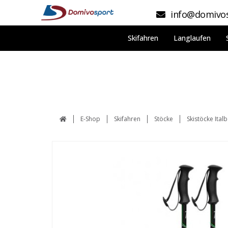
info@domivos
Skifahren
Langlaufen
E-Shop
Skifahren
Stöcke
Skistöcke Ital