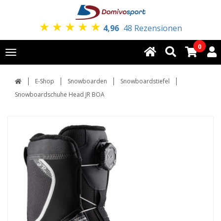
★
★
★
★
★
4,96
48 Rezensionen
0
Toggle
navigation
E-Shop
Snowboarden
Snowboardstiefel
Snowboardschuhe Head JR BOA