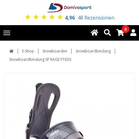
★
★
★
★
★
4,96
48 Rezensionen
0
Toggle
navigation
E-Shop
Snowboarden
Snowboardbindung
Snowboardbindung SP RAGE FT630