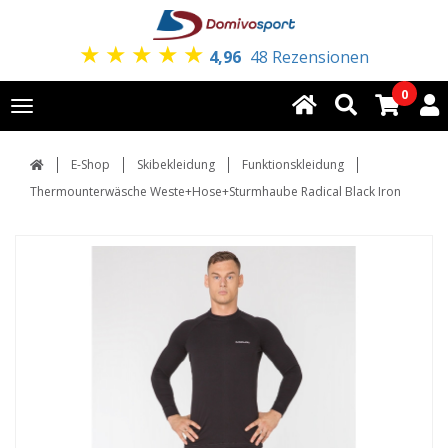
★
★
★
★
★
4,96
48 Rezensionen
0
Toggle
navigation
E-Shop
Skibekleidung
Funktionskleidung
Thermounterwäsche Weste+Hose+Sturmhaube Radical Black Iron